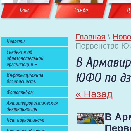
Бокс
Самбо
Д
Главная
\
Ново
Новости
Первенство Ю
Сведения об
В Армавир
образовательной
организации +
ЮФО по д
Информационная
безопасность
« Назад
Фотоальбом
Антитеррористическая
деятельность
В Ар
Нет наркотикам!
Перв
Противодействие