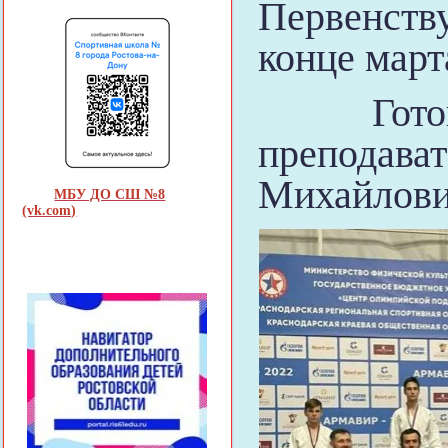
Первенству
конце март
Готовил 
преподав
Михайлов
МБУ ДО СШ №8
(vk.com)